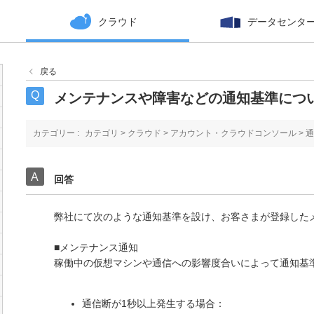
クラウド
データセンタ
戻る
メンテナンスや障害などの通知基準につ
カテゴリー :
カテゴリ
>
クラウド
>
アカウント・クラウドコンソール
>
通
回答
弊社にて次のような通知基準を設け、お客さまが登録した
■メンテナンス通知
稼働中の仮想マシンや通信への影響度合いによって通知基
通信断が1秒以上発生する場合：