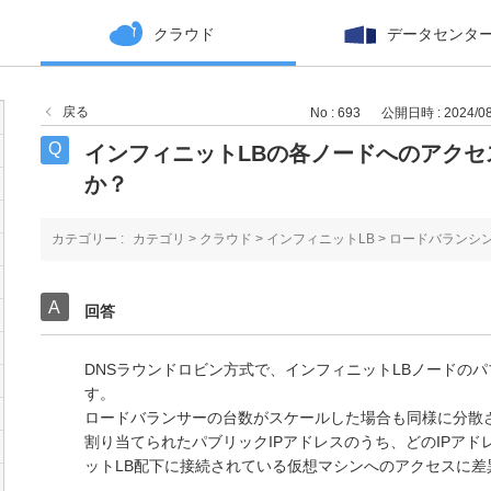
クラウド
データセンタ
戻る
No : 693
公開日時 : 2024/08/
インフィニットLBの各ノードへのアク
か？
カテゴリー :
カテゴリ
>
クラウド
>
インフィニットLB
>
ロードバランシ
回答
DNSラウンドロビン方式で、インフィニットLBノードのパ
す。
ロードバランサーの台数がスケールした場合も同様に分散
割り当てられたパブリックIPアドレスのうち、どのIPア
ットLB配下に接続されている仮想マシンへのアクセスに差