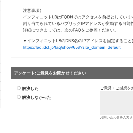
注意事項）
インフィニットLBはFQDNでのアクセスを前提としていま
割り当てられているパブリックIPアドレスが変動する可能
詳細につきましては、次のFAQをご参照ください。
▼インフィニットLBのDNS名のIPアドレスを固定するこ
https://faq.idcf.jp/faq/show/659?site_domain=default
アンケート:ご意見をお聞かせください
解決した
ご意見・ご感想を
解決しなかった
お問い合わせを入力さ