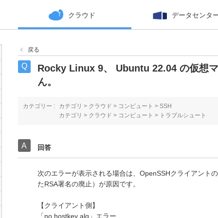
クラウド
データセンタ
戻る
Rocky Linux 9、 Ubuntu 22.04
ん。
カテゴリー :
カテゴリ
>
クラウド
>
コンピュート
>
SSH
カテゴリ
>
クラウド
>
コンピュート
>
トラブルシュート
回答
次のエラーが表示される場合は、OpenSSHクライアントの
たRSA署名の廃止）が原因です。
【クライアント側】
「no hostkey alg」エラー