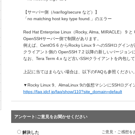
【サーバー側（/var/log/secure など）】
「no matching host key type found.」のエラー
Red Hat Enterprise Linux（Rocky, Alma, MIRACLE） 
OpenSSHサーバー側で制限があります。
例えば、CentOS 6 からRocky Linux 9 へのSSHログ
クライアント側の OpenSSH 7.2 以降の新しいバージョ
なお、Tera Term 4.x など古いSSHクライアントを内
上記に当てはまらない場合は、以下のFAQも参照ください
▼Rocky Linux 9、AlmaLinux 9の仮想マシンにSSHロ
https://faq.idcf.jp/faq/show/110?site_domain=default
アンケート:ご意見をお聞かせください
解決した
ご意見・ご感想を