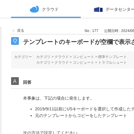
クラウド
データセンタ
戻る
No : 177
公開日時 : 2024/08/
テンプレートのキーボードが空欄で表示
カテゴリー :
カテゴリ
>
クラウド
>
コンピュート
>
標準テンプレート
カテゴリ
>
クラウド
>
コンピュート
>
トラブルシュート
回答
本事象は、下記の場合に発生します。
2019/9/11以前にUSキーボードを選択して作成し
元のテンプレートからコピーをしたテンプレート
次の方法で設定してください。