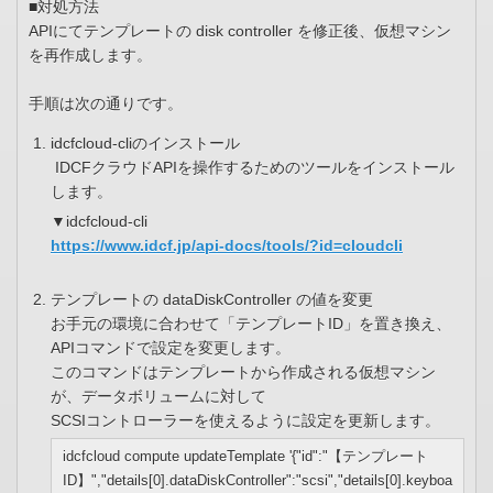
■対処方法
APIにてテンプレートの disk controller を修正後、仮想マシン
を再作成します。
手順は次の通りです。
idcfcloud-cliのインストール
IDCFクラウドAPIを操作するためのツールをインストール
します。
▼idcfcloud-cli
https://www.idcf.jp/api-docs/tools/?id=cloudcli
テンプレートの dataDiskController の値を変更
お手元の環境に合わせて「テンプレートID」を置き換え、
APIコマンドで設定を変更します。
このコマンドはテンプレートから作成される仮想マシン
が、データボリュームに対して
SCSIコントローラーを使えるように設定を更新します。
idcfcloud compute updateTemplate '{"id":"【テンプレート
ID】","details[0].dataDiskController":"scsi","details[0].keyboa