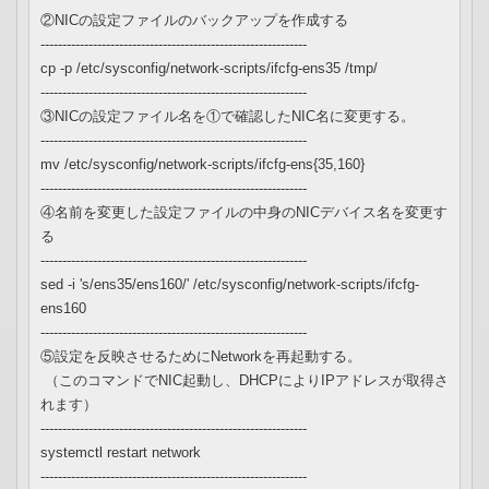
②NICの設定ファイルのバックアップを作成する
-------------------------------------------------------------
cp -p /etc/sysconfig/network-scripts/ifcfg-ens35 /tmp/
-------------------------------------------------------------
③NICの設定ファイル名を①で確認したNIC名に変更する。
-------------------------------------------------------------
mv /etc/sysconfig/network-scripts/ifcfg-ens{35,160}
-------------------------------------------------------------
④名前を変更した設定ファイルの中身のNICデバイス名を変更す
る
-------------------------------------------------------------
sed -i 's/ens35/ens160/' /etc/sysconfig/network-scripts/ifcfg-
ens160
-------------------------------------------------------------
⑤設定を反映させるためにNetworkを再起動する。
（このコマンドでNIC起動し、DHCPによりIPアドレスが取得さ
れます）
-------------------------------------------------------------
systemctl restart network
-------------------------------------------------------------