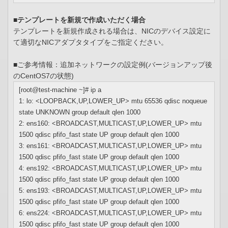
■テンプレートを新規で作成いただく場合
テンプレートを新規作成される場合は、NICのデバイス設定に
て適切なNICアダプタタイプをご指定ください。
■ご参考情報：追加ネットワークの設定例(バージョンアップ後
のCentOS7の状態)
[root@test-machine ~]# ip a
1: lo: <LOOPBACK,UP,LOWER_UP> mtu 65536 qdisc noqueue
state UNKNOWN group default qlen 1000
2: ens160: <BROADCAST,MULTICAST,UP,LOWER_UP> mtu
1500 qdisc pfifo_fast state UP group default qlen 1000
3: ens161: <BROADCAST,MULTICAST,UP,LOWER_UP> mtu
1500 qdisc pfifo_fast state UP group default qlen 1000
4: ens192: <BROADCAST,MULTICAST,UP,LOWER_UP> mtu
1500 qdisc pfifo_fast state UP group default qlen 1000
5: ens193: <BROADCAST,MULTICAST,UP,LOWER_UP> mtu
1500 qdisc pfifo_fast state UP group default qlen 1000
6: ens224: <BROADCAST,MULTICAST,UP,LOWER_UP> mtu
1500 qdisc pfifo_fast state UP group default qlen 1000