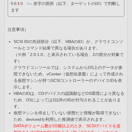
0:0:
1
:0 <-- 赤字の箇所（以下、ターゲットのID）で判断し
ます
注意事項）
SCSI IDの先頭部分（以下、HBAのID）が、クラウドコンソ
ールとコマンド結果で異なる場合があります。
（※例「2:0:1:0」と表示されている場合、2の部分が対象で
す）
クラウドコンソールでは、システムからOS上のデータが参
照できないため、vCenter（仮想化基盤）によって作成され
る仮想マシンが持つSCSIコントローラーのデバイスIDを表
示します。
HBAのIDは、CDデバイスの認識順などOS環境により異なる
ため、OSによっては2以外のIDが付与されることがありま
す。
仮想マシンを停止していない状態だと情報が取得できない
ため、deviceidを利用した推測値で表示されます。
DATAボリューム数が15個以上のとき、SCSIデバイスを追