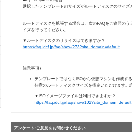
選択したテンプレートのサイズがルートディスクのサイズ
ルートディスクを拡張する場合は、次のFAQをご参照のう
イズを行ってください。
▼ルートディスクのリサイズはできますか？
https://faq.idcf.jp/faq/show/273?site_domain=default
注意事項）
テンプレートではなくISOから仮想マシンを作成す
任意のルートディスクサイズを指定いただけます。詳
▼ISOイメージファイルは利用できますか？
https://faq.idcf.jp/faq/show/102?site_domain=default
アンケート:ご意見をお聞かせください