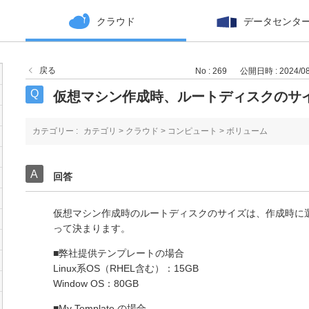
クラウド
データセンタ
戻る
No : 269
公開日時 : 2024/08/
仮想マシン作成時、ルートディスクのサ
カテゴリー :
カテゴリ
>
クラウド
>
コンピュート
>
ボリューム
回答
仮想マシン作成時のルートディスクのサイズは、作成時に
って決まります。
■弊社提供テンプレートの場合
Linux系OS（RHEL含む）：15GB
Window OS：80GB
■My Template の場合