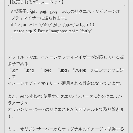
【設定されるVCLスニペット】
# 拡張子がgif、png、jpeg、webpのリクエストがイメージオ
プティマイザーに送られます。
if (req.url.ext ~ "(?i)^(?:gif|png|jpe?g|webp)$") {
set req.http.X-Fastly-Imageopto-Api = "fastly";
}
デフォルトでは、イメージオプティマイザーが対応している拡
張子である
「.gif」「.png」「.jpeg」「.jpg」「.webp」のコンテンツに対
して
イメージオプティマイザーが適用される設定になっています。
また、APIの指定で使用するクエリパラメータ以外のクエリパ
ラメータを
オリジンサーバーへのリクエストからデフォルトで取り除きま
す。
もし、オリジンサーバーからオリジナルのイメージを取得する