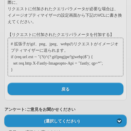
際に、
リクエストに付加されたクエリパラメータが必要な場合は、
イメージオプティマイザーの設定画面から下記のVCLに書き換
えてください。
【リクエストに付加されたクエリパラメータを付加する】
# 拡張子がgif、png、jpeg、webpのリクエストがイメージオ
プティマイザーに送られます。
if (req.url.ext ~ "(?i)^(?:gif|png|jpe?g|webp)$") {
set req.http.X-Fastly-Imageopto-Api = "fastly; qp=*";
}
戻る
アンケート:ご意見をお聞かせください
(選択してください)