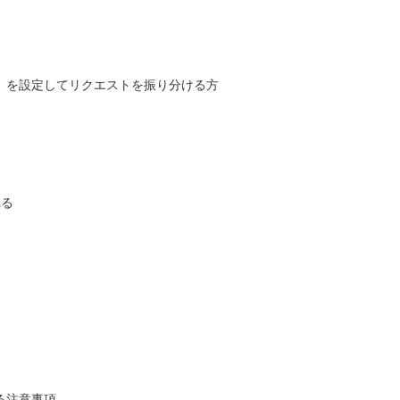
」を設定してリクエストを振り分ける方
。
れる
る注意事項