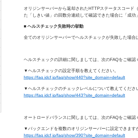
オリジンサーバーから返却されたHTTPステータスコード（
た「しきい値」の回数分連続して確認できた場合に「成功
■ ヘルスチェック失敗時の挙動
全てのオリジンサーバーでヘルスチェックが失敗した場合は 
ヘルスチェックの詳細に関しましては、次のFAQをご確認
▼ヘルスチェックの設定手順を教えてください。
https://faq.idcf.jp/faq/show/440?site_domain=default
▼ヘルスチェックのチェックレベルについて教えてくださ
https://faq.idcf.jp/faq/show/443?site_domain=default
オートロードバランスに関しましては、次のFAQをご確認
▼バックエンドを複数のオリジンサーバーに設定できます
https://faq.idcf.jp/faq/show/390?site_domain=default