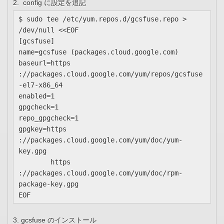
2. config に設定を追記
$ sudo tee /etc/yum.repos.d/gcsfuse.repo > 
/dev/null <<EOF

[gcsfuse]

name=gcsfuse (packages.cloud.google.com)

baseurl=
https
://packages.cloud.google.com/yum/repos/gcsfuse
-el7-x86_64

enabled=1

gpgcheck=1

repo_gpgcheck=1

gpgkey=
https
://packages.cloud.google.com/yum/doc/yum-
key.gpg

https
://packages.cloud.google.com/yum/doc/rpm-
package-key.gpg

EOF
3. gcsfuse のインストール