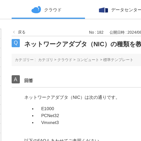
クラウド
データセンタ
戻る
No : 182
公開日時 : 2024/08/
ネットワークアダプタ（NIC）の種類を
カテゴリー :
カテゴリ
>
クラウド
>
コンピュート
>
標準テンプレート
回答
ネットワークアダプタ（NIC）は次の通りです。
E1000
PCNet32
Vmxnet3
以下のFAQもあわせてご参照ください。