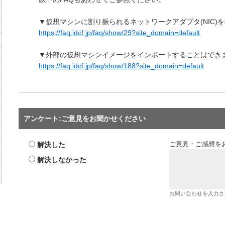
▼仮想マシンに割り振られるネットワークアダプタ(NIC)
https://faq.idcf.jp/faq/show/29?site_domain=default
▼外部の仮想マシンイメージをインポートすることはでき
https://faq.idcf.jp/faq/show/188?site_domain=default
アンケート:ご意見をお聞かせください
解決した
ご意見・ご感想を
解決しなかった
お問い合わせを入力さ