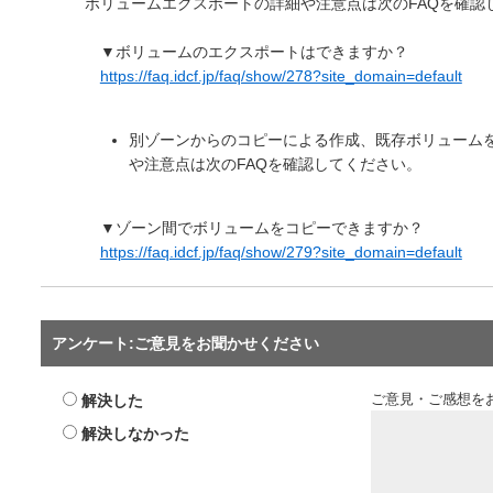
ボリュームエクスポートの詳細や注意点は次のFAQを確認
▼ボリュームのエクスポートはできますか？
https://faq.idcf.jp/faq/show/278?site_domain=default
別ゾーンからのコピーによる作成、既存ボリューム
や注意点は次のFAQを確認してください。
▼ゾーン間でボリュームをコピーできますか？
https://faq.idcf.jp/faq/show/279?site_domain=default
アンケート:ご意見をお聞かせください
解決した
ご意見・ご感想を
解決しなかった