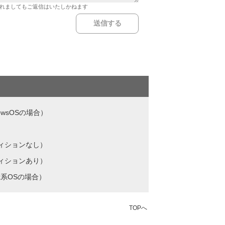
れましてもご返信はいたしかねます
wsOSの場合）
ティションなし）
ティションあり）
x系OSの場合）
TOPへ