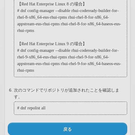
【Red Hat Enterprise Linux 8 の場合】
# dnf config-manager --disable rhui-codeready-builder-for-
rhel-8-x86_64-eus-rhui-rpms rhui-rhel-8-for-x86_64-
appstream-eus-rhui-rpms rhui-rhel-8-for-x86_64-baseos-eus-
rhui-rpms
【Red Hat Enterprise Linux 9 の場合】
# dnf config-manager --disable rhui-codeready-builder-for-
rhel-9-x86_64-eus-rhui-rpms rhui-rhel-9-for-x86_64-
appstream-eus-rhui-rpms rhui-rhel-9-for-x86_64-baseos-eus-
rhui-rpms
次のコマンドでリポジトリが追加されたことを確認しま
す。
# dnf repolist all
戻る