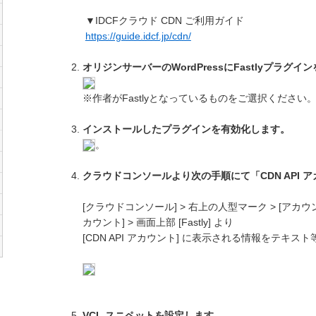
▼IDCFクラウド CDN ご利用ガイド
https://guide.idcf.jp/cdn/
オリジンサーバーのWordPressにFastlyプラグ
※作者がFastlyとなっているものをご選択ください
インストールしたプラグインを有効化します。
。
クラウドコンソールより次の手順にて「CDN API 
[クラウドコンソール] > 右上の人型マーク > [アカウ
カウント] > 画面上部 [Fastly] より
[CDN API アカウント] に表示される情報をテキス
VCL スニペットを設定します。