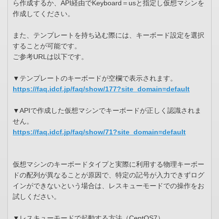
ら作成するか、API経由でKeyboard＝usと指定し仮想マシンを
作成してください。
また、テンプレートを持ち込む際には、キーボード設定を選択
することが可能です。
ご参考URLは以下です。
▼テンプレートのキーボードが空欄で表示されます。
https://faq.idcf.jp/faq/show/177?site_domain=default
▼APIで作成した仮想マシンでキーボードが正しく認識されま
せん。
https://faq.idcf.jp/faq/show/71?site_domain=default
仮想マシンのキーボードタイプと実際に利用する物理キーボー
ドの配列が異なることが原因で、特定の記号が入力できずログ
インができないという場合は、レスキューモードでの操作をお
試しください。
▼レスキューモードで起動する方法（CentOS7）