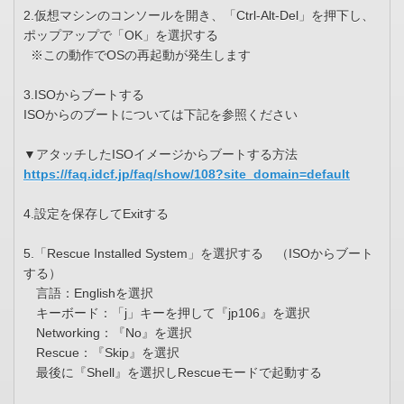
2.仮想マシンのコンソールを開き、「Ctrl-Alt-Del」を押下し、
ポップアップで「OK」を選択する
※この動作でOSの再起動が発生します
3.ISOからブートする
ISOからのブートについては下記を参照ください
▼アタッチしたISOイメージからブートする方法
https://faq.idcf.jp/faq/show/108?site_domain=default
4.設定を保存してExitする
5.「Rescue Installed System」を選択する （ISOからブート
する）
言語：Englishを選択
キーボード：「j」キーを押して『jp106』を選択
Networking：『No』を選択
Rescue：『Skip』を選択
最後に『Shell』を選択しRescueモードで起動する