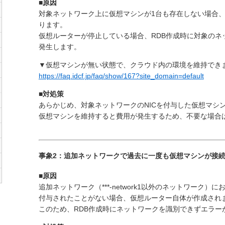
■原因
対象ネットワーク上に仮想マシンが1台も存在しない場合
ります。
仮想ルーターが停止している場合、RDB作成時に対象のネ
発生します。
▼仮想マシンが無い状態で、クラウド内の環境を維持でき
https://faq.idcf.jp/faq/show/167?site_domain=default
■対処策
あらかじめ、対象ネットワークのNICを付与した仮想マシ
仮想マシンを維持すると費用が発生するため、不要な場合は
事象2：追加ネットワークで過去に一度も仮想マシンが接
■原因
追加ネットワーク（***-network1以外のネットワーク）
付与されたことがない場合、仮想ルーター自体が作成され
このため、RDB作成時にネットワークを識別できずエラー