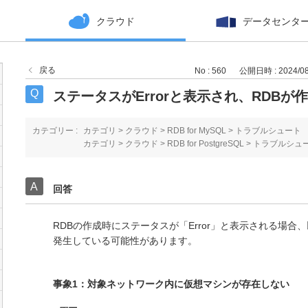
クラウド
データセンタ
戻る
No : 560
公開日時 : 2024/08/
ステータスがErrorと表示され、RDBが
カテゴリー :
カテゴリ
>
クラウド
>
RDB for MySQL
>
トラブルシュート
カテゴリ
>
クラウド
>
RDB for PostgreSQL
>
トラブルシュ
回答
RDBの作成時にステータスが「Error」と表示される場
発生している可能性があります。
事象1：対象ネットワーク内に仮想マシンが存在しない