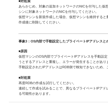
■対処策
あらかじめ、対象の追加ネットワークのNICを付与した仮
シンに対象ネットワークのNICを付与してください。
仮想マシンを新規作成した場合、仮想マシンを維持すると費
作成後に削除してください。
事象3：OS内部で手動設定したプライベートIPアドレスと
■原因
仮想マシンのOS内部でプライベートIPアドレスを手動設定
うとするアドレスと重複し、エラーが発生することがあり
手動設定されたIPアドレスはRDB側で検知できないため
■対処策
再度RDBの作成を試行してください。
連続して作成を試みることで、異なるプライベートIPアド
る可能性があります。