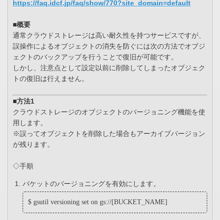
https://faq.idcf.jp/faq/show/770?site_domain=default
■概要
通常クラウドストレージは高い耐久性を持つサービスですが、
誤操作によるオブジェクトの消失を防ぐには次の方法でオブジ
ェクトのバックアップを行うことで復旧が可能です。
しかし、注意点として設定以前に削除してしまったオブジェク
トの復旧は行えません。
■方法1
クラウドストレージのオブジェクトのバージョニング機能を使
用します。
※誤ってオブジェクトを削除した場合もアーカイブバージョン
が残ります。
◇手順
バケットのバージョニングを有効にします。
$ gsutil versioning set on gs://[BUCKET_NAME]