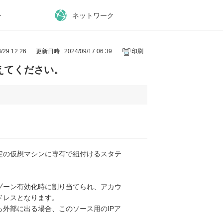
ー
ネットワーク
29 12:26
更新日時 : 2024/09/17 06:39
印刷
えてください。
定の仮想マシンに専有で紐付けるスタテ
ゾーン有効化時に割り当てられ、アカウ
ドレスとなります。
ら外部に出る場合、このソース用のIPア