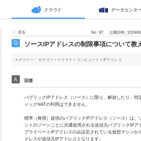
クラウド
データセンタ
戻る
No : 87
公開日時 : 2024/08/
ソースIPアドレスの制限事項について教
カテゴリー :
カテゴリ
>
クラウド
>
コンピュート
>
IPアドレス
回答
パブリックIPアドレス（ソース）に限り、解放したり、特
ィックNATの利用はできません。
標準（無償）提供のパブリックIPアドレス（ソース）は、
ントのゾーンごとに共通使用される送信元パブリックIPア
プライベートIPアドレスのみ設定されている仮想マシンか
ドレスが送信元IPアドレスとなります。