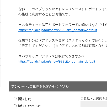
なお、このパブリックIPアドレス（ソース）にポートフォ
の接続に利用することは可能です。
▼スタティックNATとポートフォワードの違いはなんです
https://faq.idcf.jp/faq/show/253?site_domain=default
仮想マシンにIPアドレスを専有（スタティック）で紐付け
て設定してください。（※IPアドレスの追加は有償となり
▼パブリックIPアドレスは取得できますか？
https://faq.idcf.jp/faq/show/97?site_domain=default
アンケート:ご意見をお聞かせください
解決した
ご意見・ご感想を
解決しなかった