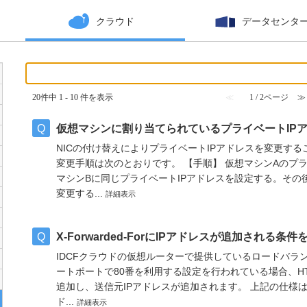
クラウド
データセンタ
20件中 1 - 10 件を表示
≪
1 / 2ページ
≫
仮想マシンに割り当てられているプライベートIP
NICの付け替えによりプライベートIPアドレスを変更する
変更手順は次のとおりです。 【手順】 仮想マシンAのプ
マシンBに同じプライベートIPアドレスを設定する。その
変更する...
詳細表示
X-Forwarded-ForにIPアドレスが追加される
IDCFクラウドの仮想ルーターで提供しているロードバラ
ートポートで80番を利用する設定を行われている場合、HTTPリ
追加し、送信元IPアドレスが追加されます。 上記の仕様は、
ド...
詳細表示