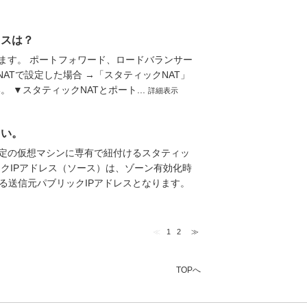
レスは？
ます。 ポートフォワード、ロードバランサー
NATで設定した場合 →「スタティックNAT」
 ▼スタティックNATとポート...
詳細表示
さい。
特定の仮想マシンに専有で紐付けるスタティッ
ックIPアドレス（ソース）は、ゾーン有効化時
る送信元パブリックIPアドレスとなります。
≪
1
2
≫
TOPへ