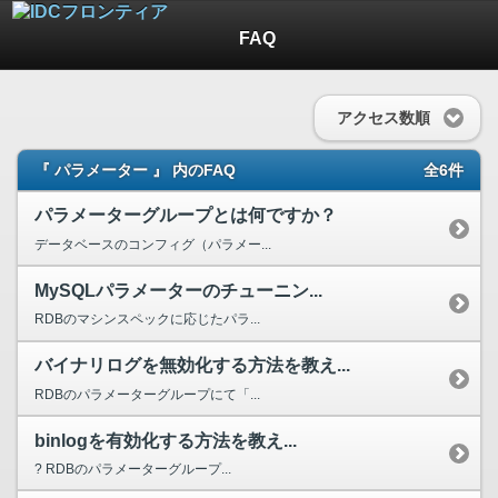
FAQ
アクセス数順
『 パラメーター 』 内のFAQ
全6件
パラメーターグループとは何ですか？
データベースのコンフィグ（パラメー...
MySQLパラメーターのチューニン...
RDBのマシンスペックに応じたパラ...
バイナリログを無効化する方法を教え...
RDBのパラメーターグループにて「...
binlogを有効化する方法を教え...
? RDBのパラメーターグループ...