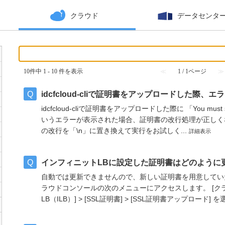
クラウド
データセンタ
10件中 1 - 10 件を表示
≪
1 / 1ページ
≫
idcfcloud-cliで証明書をアップロードした際
idcfcloud-cliで証明書をアップロードした際に 「You must specify 
いうエラーが表示された場合、証明書の改行処理が正しく
の改行を「\n」に置き換えて実行をお試しく...
詳細表示
インフィニットLBに設定した証明書はどのように
自動では更新できませんので、新しい証明書を用意してい
ラウドコンソールの次のメニューにアクセスします。 [クラウ
LB（ILB）] > [SSL証明書] > [SSL証明書アップロード] 