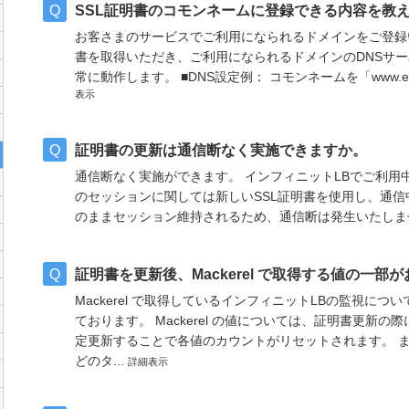
SSL証明書のコモンネームに登録できる内容を教
お客さまのサービスでご利用になられるドメインをご登録
書を取得いただき、ご利用になられるドメインのDNSサー
常に動作します。 ■DNS設定例： コモンネームを「www.examp
表示
証明書の更新は通信断なく実施できますか。
通信断なく実施ができます。 インフィニットLBでご利用中
のセッションに関しては新しいSSL証明書を使用し、通信
のままセッション維持されるため、通信断は発生いたし
証明書を更新後、Mackerel で取得する値の一部
Mackerel で取得しているインフィニットLBの監視に
ております。 Mackerel の値については、証明書更新
定更新することで各値のカウントがリセットされます。 
どのタ...
詳細表示