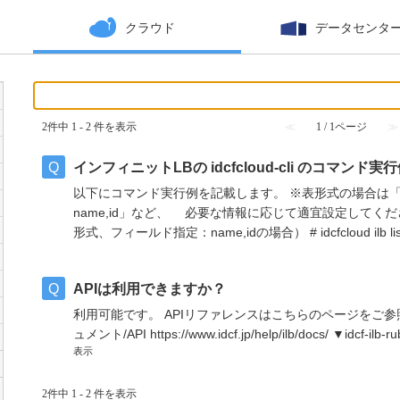
クラウド
データセンタ
2件中 1 - 2 件を表示
≪
1 / 1ページ
≫
インフィニットLBの idcfcloud-cli のコマンド実行
以下にコマンド実行例を記載します。 ※表形式の場合は「-o 
name,id」など、 必要な情報に応じて適宜設定してく
形式、フィールド指定：name,idの場合） # idcfcloud ilb list_
APIは利用できますか？
利用可能です。 APIリファレンスはこちらのページをご参
ュメント/API https://www.idcf.jp/help/ilb/docs/ ▼idcf-ilb-ruby 
表示
2件中 1 - 2 件を表示