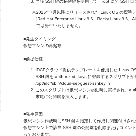
当該 SSH 鍵の秘密鍵を使用して、root にて SS
※2025年7月以降にリリースされた Linux OS の標準
（Red Hat Enterprise Linux 9.6、Rocky Linux 9.6、
では発生いたしません。
■発生タイミング
仮想マシンの再起動
■前提仕様
IDCFクラウド提供テンプレートを使用した Linux
SSH 鍵を authorized_keys に登録するスクリ
/opt/idcf/sbin/cloud-set-guest-sshkey.in
このスクリプトは仮想マシン起動時に実行され、author
末尾に公開鍵を挿入します。
■発生原因
仮想マシン作成時にSSH 鍵を指定して作成し関連付けされ
仮想マシン上で該当 SSH 鍵の公開鍵を削除またはコメ
っております。