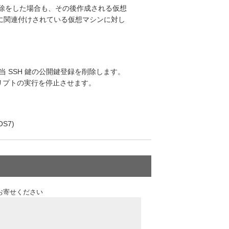
から削除をした場合も、その後作成される仮想
に関連付けされている仮想マシンに対し
s 内の、該当 SSH 鍵の公開鍵登録を削除します。
更スクリプトの実行を停止させます。
tOS7)
お寄せください