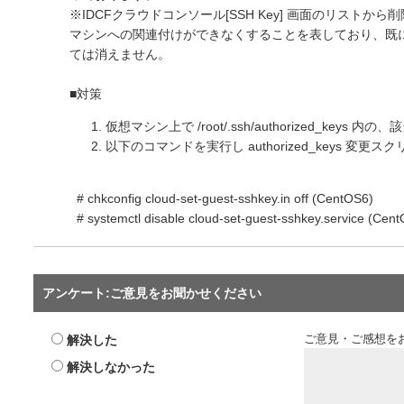
※IDCFクラウドコンソール[SSH Key] 画面のリスト
マシンへの関連付けができなくすることを表しており、既
ては消えません。
■対策
仮想マシン上で /root/.ssh/authorized_key
以下のコマンドを実行し authorized_keys 変
# chkconfig cloud-set-guest-sshkey.in off (CentOS6)
# systemctl disable cloud-set-guest-sshkey.service (Cen
アンケート:ご意見をお聞かせください
解決した
ご意見・ご感想を
解決しなかった