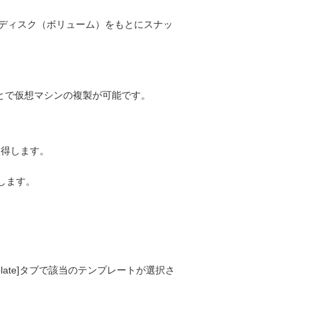
。
トディスク（ボリューム）をもとにスナッ
とで仮想マシンの複製が可能です。
取得します。
します。
。
plate]タブで該当のテンプレートが選択さ