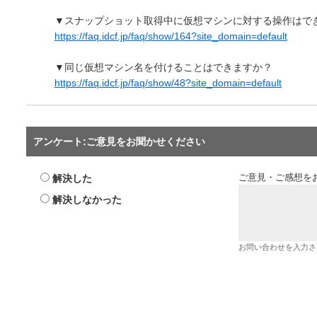
▼スナップショット取得中に仮想マシンに対する操作はで
https://faq.idcf.jp/faq/show/164?site_domain=default
▼同じ仮想マシン名を付けることはできますか？
https://faq.idcf.jp/faq/show/48?site_domain=default
アンケート:ご意見をお聞かせください
解決した
ご意見・ご感想を
解決しなかった
お問い合わせを入力さ