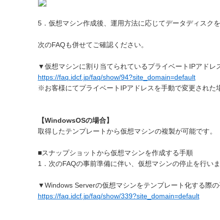
5．仮想マシン作成後、運用方法に応じてデータディスク
次のFAQも併せてご確認ください。
▼仮想マシンに割り当てられているプライベートIPアドレ
https://faq.idcf.jp/faq/show/94?site_domain=default
※お客様にてプライベートIPアドレスを手動で変更された
【WindowsOSの場合】
取得したテンプレートから仮想マシンの複製が可能です。
■スナップショットから仮想マシンを作成する手順
1．次のFAQの事前準備に伴い、仮想マシンの停止を行い
▼Windows Serverの仮想マシンをテンプレート化する
https://faq.idcf.jp/faq/show/339?site_domain=default