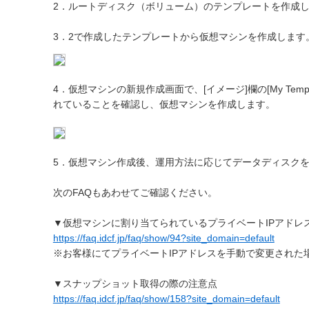
2．ルートディスク（ボリューム）のテンプレートを作成
3．2で作成したテンプレートから仮想マシンを作成します
4．仮想マシンの新規作成画面で、[イメージ]欄の[My Tem
れていることを確認し、仮想マシンを作成します。
5．仮想マシン作成後、運用方法に応じてデータディスク
次のFAQもあわせてご確認ください。
▼仮想マシンに割り当てられているプライベートIPアドレ
https://faq.idcf.jp/faq/show/94?site_domain=default
※お客様にてプライベートIPアドレスを手動で変更された
▼スナップショット取得の際の注意点
https://faq.idcf.jp/faq/show/158?site_domain=default