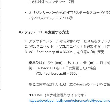
- それ以外のコンテンツ：7日
オリジンサーバーからのHTTPステータスコードが20
- すべてのコンテンツ：60秒
■デフォルトTTLを変更する方法
クラウドコンソールから対象のサービス名をクリッ
[VCLスニペット] > [VCLスニペットを追加する] >
VCL「set beresp.ttl = 3600s;」を任意の値に変更
※単位はミリ秒（ms）、秒（s）、分（m）、時（h
例）Fallback TTLを360日に変更したい場合
VCL「set beresp.ttl = 360d;」
単位に関する詳しい仕様は次のFastlyのページをご
▼RTIME（※弊社管理外サイトです）
https://developer.fastly.com/reference/vcl/types/rtime