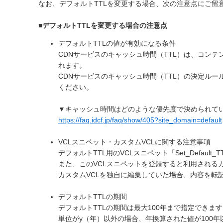
なお、デフォルトTTLを変更する場合、次の注意点にご留
■デフォルトTTLを変更する場合の注意点
デフォルトTTLの値が有効になる条件
CDNサービスのキャッシュ時間（TTL）は、コン
れます。
CDNサービスのキャッシュ時間（TTL）の決定ルー
ください。
▼キャッシュ時間はどのような優先度で決められて
https://faq.idcf.jp/faq/show/405?site_domain=default
VCLスニペット・カスタムVCLに関する注意事項
デフォルトTTL用のVCLスニペット「Set_Defaul
また、このVCLスニペットを登録すると利用される
カスタムVCLを独自に編集していた場合、内容を転
デフォルトTTLの期間
デフォルトTTLの期間は最大100年まで指定できま
単位がy（年）以外の場合、年換算された値が100