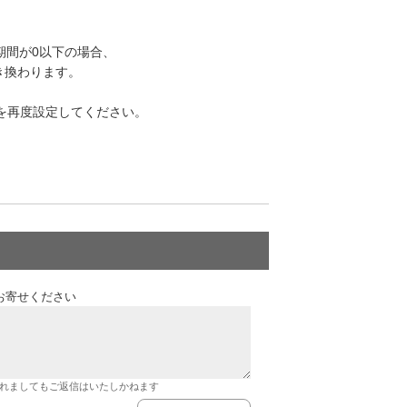
TTLの期間が0以下の場合、
に置き換わります。
位）;」を再度設定してください。
お寄せください
れましてもご返信はいたしかねます